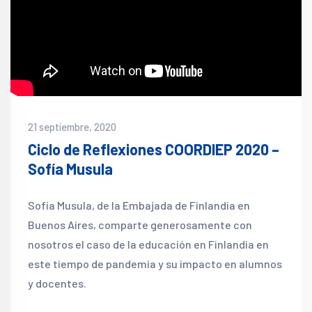
21 septiembre, 2020
Ciclo de Reflexiones COORDIEP 2020 –
Sofía Musula
Sofía Musula, de la Embajada de Finlandia en
Buenos Aires, comparte generosamente con
nosotros el caso de la educación en Finlandia en
este tiempo de pandemia y su impacto en alumnos
y docentes.