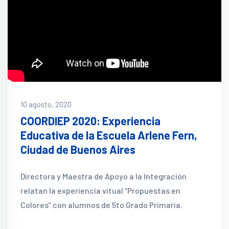
10 agosto, 2020
COORDIEP 2020: Experiencia
Educativa de la Escuela Arlene Fern,
Ciudad de Buenos Aires
Directora y Maestra de Apoyo a la Integración
relatan la experiencia vitual “Propuestas en
Colores” con alumnos de 5to Grado Primaria.