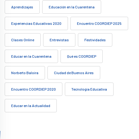
Aprendizajes
Educación en la Cuarentena
Experiencias Educativas 2020
Encuentro COORDIEP 2025
Clases Online
Entrevistas
Festividades
Educar en la Cuarentena
Qué es COORDIEP
Norberto Baloira
Ciudad de Buenos Aires
Encuentro COORDIEP 2020
Tecnología Educativa
Educar en la Actualidad