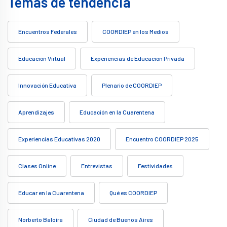
Temas de tendencia
Encuentros Federales
COORDIEP en los Medios
Educación Virtual
Experiencias de Educación Privada
Innovación Educativa
Plenario de COORDIEP
Aprendizajes
Educación en la Cuarentena
Experiencias Educativas 2020
Encuentro COORDIEP 2025
Clases Online
Entrevistas
Festividades
Educar en la Cuarentena
Qué es COORDIEP
Norberto Baloira
Ciudad de Buenos Aires