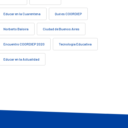
Educar en la Cuarentena
Qué es COORDIEP
Norberto Baloira
Ciudad de Buenos Aires
Encuentro COORDIEP 2020
Tecnología Educativa
Educar en la Actualidad