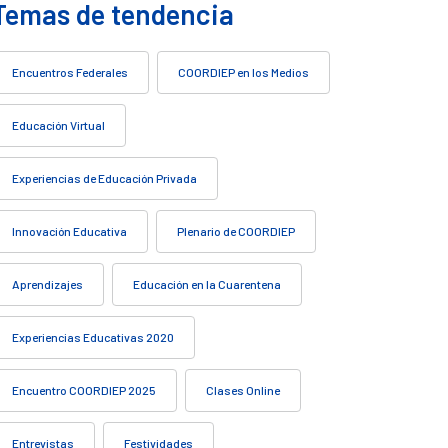
Temas de tendencia
Encuentros Federales
COORDIEP en los Medios
Educación Virtual
Experiencias de Educación Privada
Innovación Educativa
Plenario de COORDIEP
Aprendizajes
Educación en la Cuarentena
Experiencias Educativas 2020
Encuentro COORDIEP 2025
Clases Online
Entrevistas
Festividades