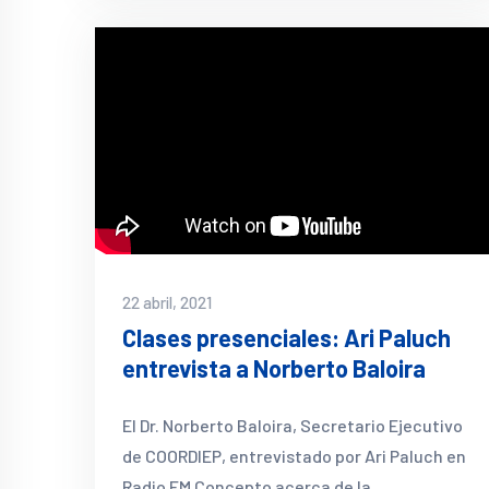
22 abril, 2021
Clases presenciales: Ari Paluch
entrevista a Norberto Baloira
El Dr. Norberto Baloira, Secretario Ejecutivo
de COORDIEP, entrevistado por Ari Paluch en
Radio FM Concepto acerca de la