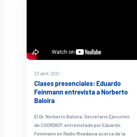
23 abril, 2021
Clases presenciales: Eduardo
Feinmann entrevista a Norberto
Baloira
El Dr. Norberto Baloira, Secretario Ejecutivo
de COORDIEP, entrevistado por Eduardo
Feinmann en Radio Rivadavia acerca de la