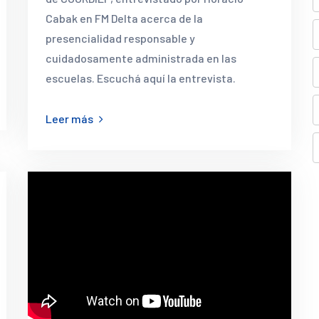
Cabak en FM Delta acerca de la
presencialidad responsable y
cuidadosamente administrada en las
escuelas. Escuchá aquí la entrevista.
Leer más