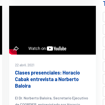
22 abril, 2021
Clases presenciales: Horacio
Cabak entrevista a Norberto
Baloira
El Dr. Norberto Baloira, Secretario Ejecutivo
de COORDIEP, entrevistado por Horacio