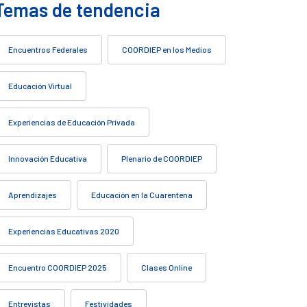
Temas de tendencia
Encuentros Federales
COORDIEP en los Medios
Educación Virtual
Experiencias de Educación Privada
Innovación Educativa
Plenario de COORDIEP
Aprendizajes
Educación en la Cuarentena
Experiencias Educativas 2020
Encuentro COORDIEP 2025
Clases Online
Entrevistas
Festividades