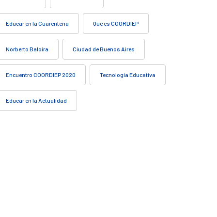
Educar en la Cuarentena
Qué es COORDIEP
Norberto Baloira
Ciudad de Buenos Aires
Encuentro COORDIEP 2020
Tecnología Educativa
Educar en la Actualidad