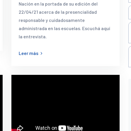
Nación en la portada de su edición del
22/04/21 acerca de la presencialidad
responsable y cuidadosamente
administrada en las escuelas. Escuchá aquí
la entrevista.
Leer más