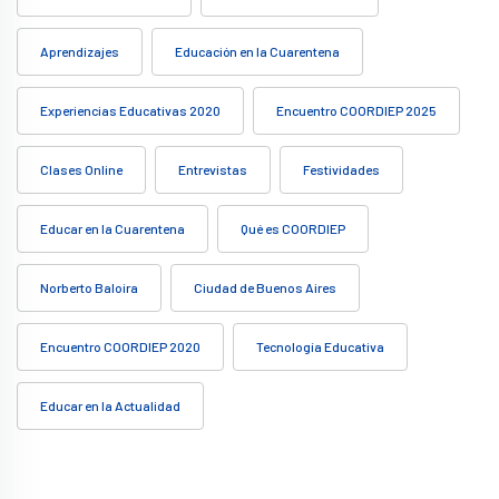
Aprendizajes
Educación en la Cuarentena
Experiencias Educativas 2020
Encuentro COORDIEP 2025
Clases Online
Entrevistas
Festividades
Educar en la Cuarentena
Qué es COORDIEP
Norberto Baloira
Ciudad de Buenos Aires
Encuentro COORDIEP 2020
Tecnología Educativa
Educar en la Actualidad