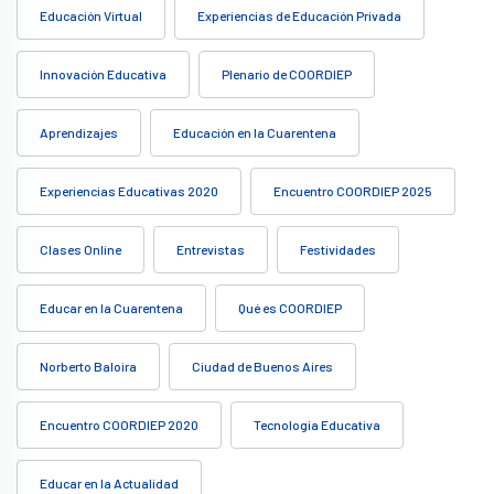
Educación Virtual
Experiencias de Educación Privada
Innovación Educativa
Plenario de COORDIEP
Aprendizajes
Educación en la Cuarentena
Experiencias Educativas 2020
Encuentro COORDIEP 2025
Clases Online
Entrevistas
Festividades
Educar en la Cuarentena
Qué es COORDIEP
Norberto Baloira
Ciudad de Buenos Aires
Encuentro COORDIEP 2020
Tecnología Educativa
Educar en la Actualidad