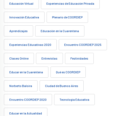
Educación Virtual
Experiencias de Educación Privada
Innovación Educativa
Plenario de COORDIEP
Aprendizajes
Educación en la Cuarentena
Experiencias Educativas 2020
Encuentro COORDIEP 2025
Clases Online
Entrevistas
Festividades
Educar en la Cuarentena
Qué es COORDIEP
Norberto Baloira
Ciudad de Buenos Aires
Encuentro COORDIEP 2020
Tecnología Educativa
Educar en la Actualidad