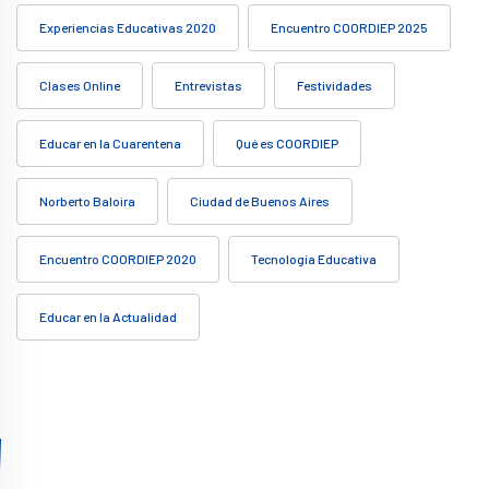
Experiencias Educativas 2020
Encuentro COORDIEP 2025
Clases Online
Entrevistas
Festividades
Educar en la Cuarentena
Qué es COORDIEP
Norberto Baloira
Ciudad de Buenos Aires
Encuentro COORDIEP 2020
Tecnología Educativa
Educar en la Actualidad