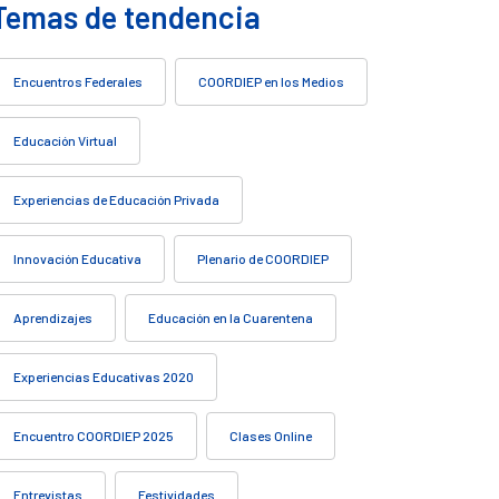
Temas de tendencia
Encuentros Federales
COORDIEP en los Medios
Educación Virtual
Experiencias de Educación Privada
Innovación Educativa
Plenario de COORDIEP
Aprendizajes
Educación en la Cuarentena
Experiencias Educativas 2020
Encuentro COORDIEP 2025
Clases Online
Entrevistas
Festividades