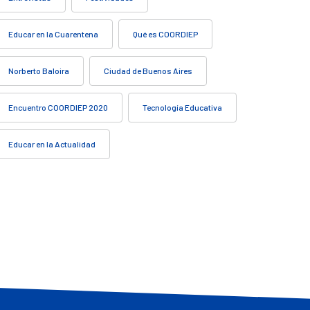
Educar en la Cuarentena
Qué es COORDIEP
Norberto Baloira
Ciudad de Buenos Aires
Encuentro COORDIEP 2020
Tecnología Educativa
Educar en la Actualidad