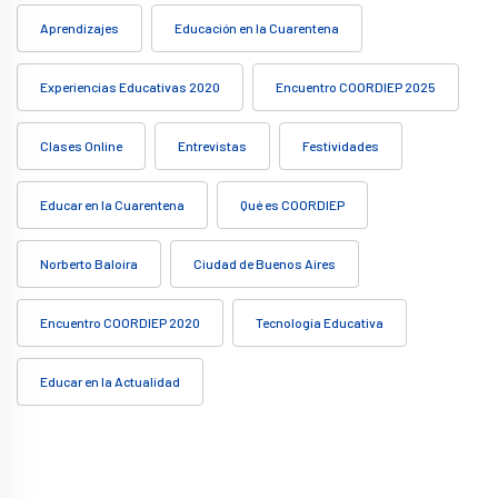
Aprendizajes
Educación en la Cuarentena
Experiencias Educativas 2020
Encuentro COORDIEP 2025
Clases Online
Entrevistas
Festividades
Educar en la Cuarentena
Qué es COORDIEP
Norberto Baloira
Ciudad de Buenos Aires
Encuentro COORDIEP 2020
Tecnología Educativa
Educar en la Actualidad