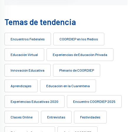
Temas de tendencia
Encuentros Federales
COORDIEP en los Medios
Educación Virtual
Experiencias de Educación Privada
Innovación Educativa
Plenario de COORDIEP
Aprendizajes
Educación en la Cuarentena
Experiencias Educativas 2020
Encuentro COORDIEP 2025
Clases Online
Entrevistas
Festividades