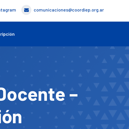
stagram
comunicaciones@coordiep.org.ar
ripción
Docente –
ión