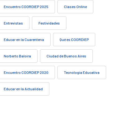
Encuentro COORDIEP 2025
Clases Online
Entrevistas
Festividades
Educar en la Cuarentena
Qué es COORDIEP
Norberto Baloira
Ciudad de Buenos Aires
Encuentro COORDIEP 2020
Tecnología Educativa
Educar en la Actualidad