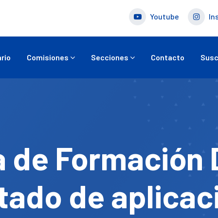
Youtube
In
rio
Comisiones
Secciones
Contacto
Susc
 de Formación 
tado de aplicac