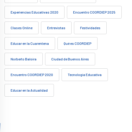
Experiencias Educativas 2020
Encuentro COORDIEP 2025
Clases Online
Entrevistas
Festividades
Educar en la Cuarentena
Qué es COORDIEP
Norberto Baloira
Ciudad de Buenos Aires
Encuentro COORDIEP 2020
Tecnología Educativa
Educar en la Actualidad