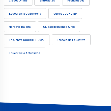
Clases Online
Entrevistas
Festividades
Educar en la Cuarentena
Qué es COORDIEP
Norberto Baloira
Ciudad de Buenos Aires
Encuentro COORDIEP 2020
Tecnología Educativa
Educar en la Actualidad