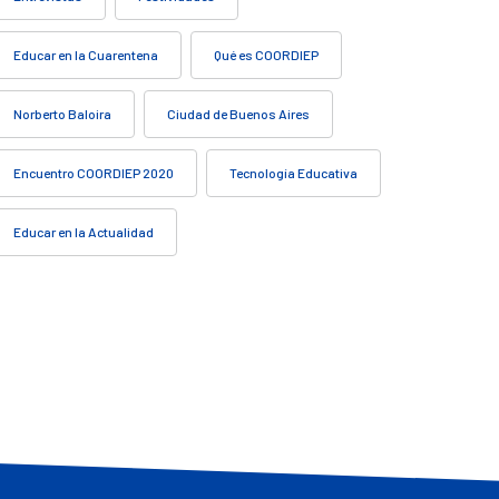
Educar en la Cuarentena
Qué es COORDIEP
Norberto Baloira
Ciudad de Buenos Aires
Encuentro COORDIEP 2020
Tecnología Educativa
Educar en la Actualidad