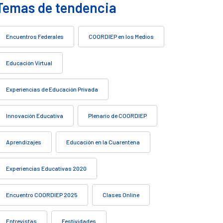
Temas de tendencia
Encuentros Federales
COORDIEP en los Medios
Educación Virtual
Experiencias de Educación Privada
Innovación Educativa
Plenario de COORDIEP
Aprendizajes
Educación en la Cuarentena
Experiencias Educativas 2020
Encuentro COORDIEP 2025
Clases Online
Entrevistas
Festividades