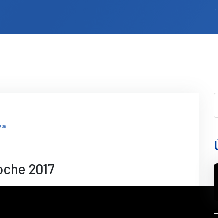
va
oche 2017