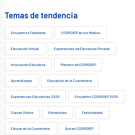
Temas de tendencia
Encuentros Federales
COORDIEP en los Medios
Educación Virtual
Experiencias de Educación Privada
Innovación Educativa
Plenario de COORDIEP
Aprendizajes
Educación en la Cuarentena
Experiencias Educativas 2020
Encuentro COORDIEP 2025
Clases Online
Entrevistas
Festividades
Educar en la Cuarentena
Qué es COORDIEP