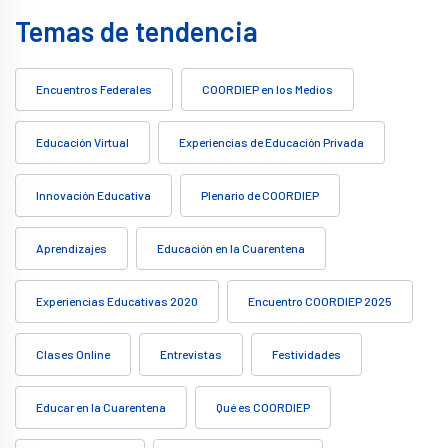
Temas de tendencia
Encuentros Federales
COORDIEP en los Medios
Educación Virtual
Experiencias de Educación Privada
Innovación Educativa
Plenario de COORDIEP
Aprendizajes
Educación en la Cuarentena
Experiencias Educativas 2020
Encuentro COORDIEP 2025
Clases Online
Entrevistas
Festividades
Educar en la Cuarentena
Qué es COORDIEP