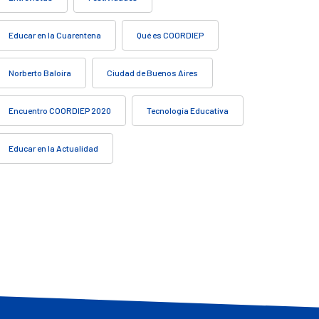
Educar en la Cuarentena
Qué es COORDIEP
Norberto Baloira
Ciudad de Buenos Aires
Encuentro COORDIEP 2020
Tecnología Educativa
Educar en la Actualidad