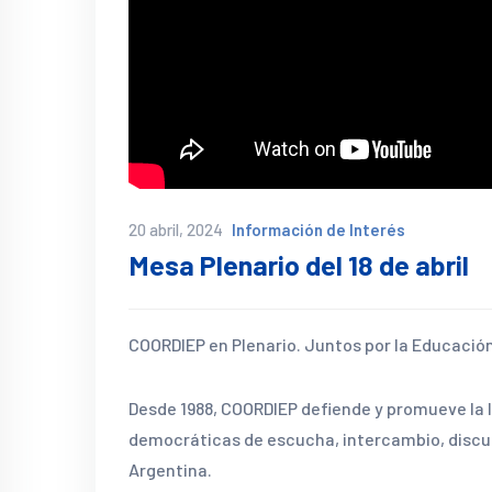
20 abril, 2024
Información de Interés
Mesa Plenario del 18 de abril
COORDIEP en Plenario. Juntos por la Educación
Desde 1988, COORDIEP defiende y promueve la 
democráticas de escucha, intercambio, discus
Argentina.