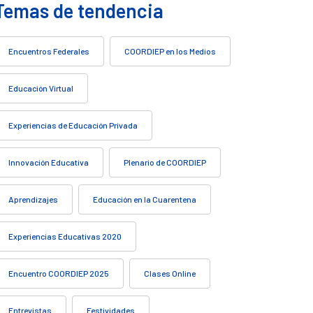
Temas de tendencia
Encuentros Federales
COORDIEP en los Medios
Educación Virtual
Experiencias de Educación Privada
Innovación Educativa
Plenario de COORDIEP
Aprendizajes
Educación en la Cuarentena
Experiencias Educativas 2020
Encuentro COORDIEP 2025
Clases Online
Entrevistas
Festividades