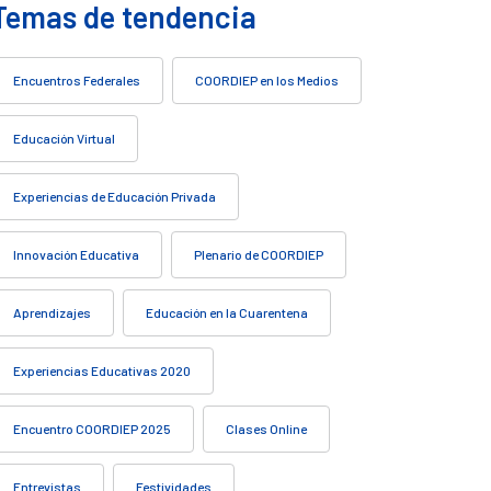
Temas de tendencia
Encuentros Federales
COORDIEP en los Medios
Educación Virtual
Experiencias de Educación Privada
Innovación Educativa
Plenario de COORDIEP
Aprendizajes
Educación en la Cuarentena
Experiencias Educativas 2020
Encuentro COORDIEP 2025
Clases Online
Entrevistas
Festividades