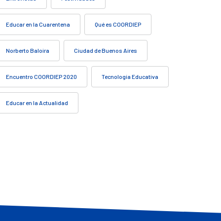
Educar en la Cuarentena
Qué es COORDIEP
Norberto Baloira
Ciudad de Buenos Aires
Encuentro COORDIEP 2020
Tecnología Educativa
Educar en la Actualidad