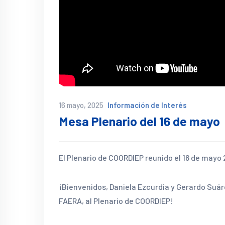
16 mayo, 2025
Información de Interés
Mesa Plenario del 16 de mayo
El Plenario de COORDIEP reunido el 16 de mayo 
¡Bienvenidos, Daniela Ezcurdia y Gerardo Suár
FAERA, al Plenario de COORDIEP!