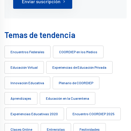
Enviar suscripción
Temas de tendencia
Encuentros Federales
COORDIEP en los Medios
Educación Virtual
Experiencias de Educación Privada
Innovación Educativa
Plenario de COORDIEP
Aprendizajes
Educación en la Cuarentena
Experiencias Educativas 2020
Encuentro COORDIEP 2025
Clases Online
Entrevistas
Festividades