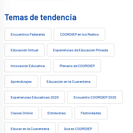
Temas de tendencia
Encuentros Federales
COORDIEP en los Medios
Educación Virtual
Experiencias de Educación Privada
Innovación Educativa
Plenario de COORDIEP
Aprendizajes
Educación en la Cuarentena
Experiencias Educativas 2020
Encuentro COORDIEP 2025
Clases Online
Entrevistas
Festividades
Educar en la Cuarentena
Qué es COORDIEP