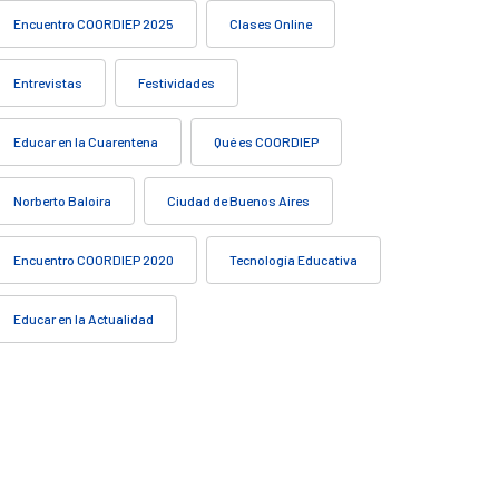
Encuentro COORDIEP 2025
Clases Online
Entrevistas
Festividades
Educar en la Cuarentena
Qué es COORDIEP
Norberto Baloira
Ciudad de Buenos Aires
Encuentro COORDIEP 2020
Tecnología Educativa
Educar en la Actualidad