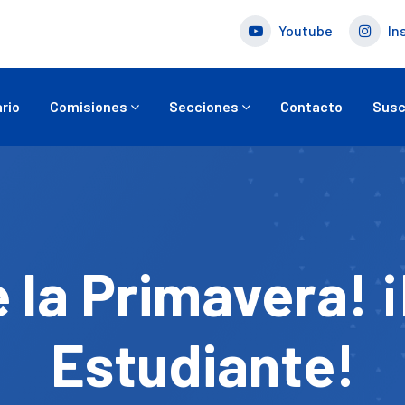
Youtube
In
rio
Comisiones
Secciones
Contacto
Susc
e la Primavera! ¡
Estudiante!