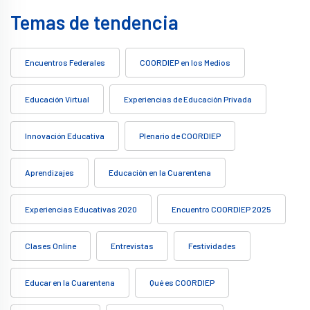
Temas de tendencia
Encuentros Federales
COORDIEP en los Medios
Educación Virtual
Experiencias de Educación Privada
Innovación Educativa
Plenario de COORDIEP
Aprendizajes
Educación en la Cuarentena
Experiencias Educativas 2020
Encuentro COORDIEP 2025
Clases Online
Entrevistas
Festividades
Educar en la Cuarentena
Qué es COORDIEP