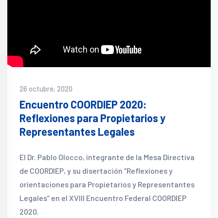
26 octubre, 2020
Encuentro COORDIEP 2020:
Reflexiones para Propietarios y
Representantes Legales
El Dr. Pablo Olocco, integrante de la Mesa Directiva
de COORDIEP, y su disertación “Reflexiones y
orientaciones para Propietarios y Representantes
Legales” en el XVIII Encuentro Federal COORDIEP
2020.