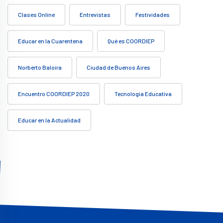
Clases Online
Entrevistas
Festividades
Educar en la Cuarentena
Qué es COORDIEP
Norberto Baloira
Ciudad de Buenos Aires
Encuentro COORDIEP 2020
Tecnología Educativa
Educar en la Actualidad