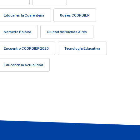
Educar en la Cuarentena
Qué es COORDIEP
Norberto Baloira
Ciudad de Buenos Aires
Encuentro COORDIEP 2020
Tecnología Educativa
Educar en la Actualidad