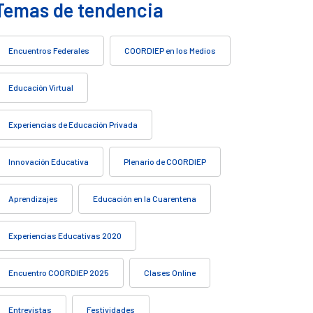
Temas de tendencia
Encuentros Federales
COORDIEP en los Medios
Educación Virtual
Experiencias de Educación Privada
Innovación Educativa
Plenario de COORDIEP
Aprendizajes
Educación en la Cuarentena
Experiencias Educativas 2020
Encuentro COORDIEP 2025
Clases Online
Entrevistas
Festividades