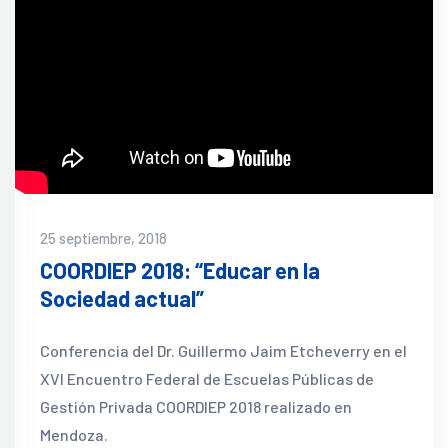
25 septiembre, 2018
COORDIEP 2018: “Educar en la
Sociedad actual”
Conferencia del Dr. Guillermo Jaim Etcheverry en el
XVI Encuentro Federal de Escuelas Públicas de
Gestión Privada COORDIEP 2018 realizado en
Mendoza.