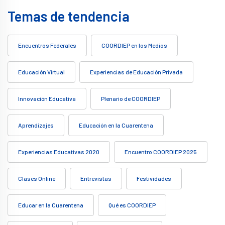
Temas de tendencia
Encuentros Federales
COORDIEP en los Medios
Educación Virtual
Experiencias de Educación Privada
Innovación Educativa
Plenario de COORDIEP
Aprendizajes
Educación en la Cuarentena
Experiencias Educativas 2020
Encuentro COORDIEP 2025
Clases Online
Entrevistas
Festividades
Educar en la Cuarentena
Qué es COORDIEP