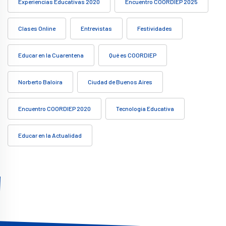
Experiencias Educativas 2020
Encuentro COORDIEP 2025
Clases Online
Entrevistas
Festividades
Educar en la Cuarentena
Qué es COORDIEP
Norberto Baloira
Ciudad de Buenos Aires
Encuentro COORDIEP 2020
Tecnología Educativa
Educar en la Actualidad