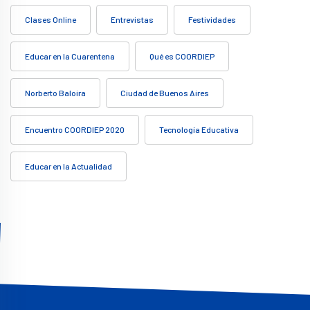
Clases Online
Entrevistas
Festividades
Educar en la Cuarentena
Qué es COORDIEP
Norberto Baloira
Ciudad de Buenos Aires
Encuentro COORDIEP 2020
Tecnología Educativa
Educar en la Actualidad