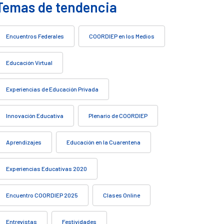
Temas de tendencia
Encuentros Federales
COORDIEP en los Medios
Educación Virtual
Experiencias de Educación Privada
Innovación Educativa
Plenario de COORDIEP
Aprendizajes
Educación en la Cuarentena
Experiencias Educativas 2020
Encuentro COORDIEP 2025
Clases Online
Entrevistas
Festividades