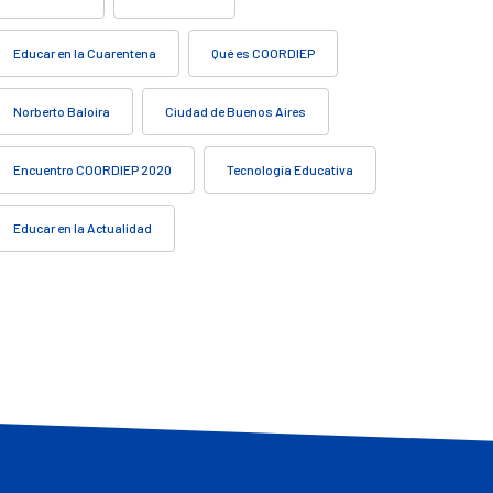
Educar en la Cuarentena
Qué es COORDIEP
Norberto Baloira
Ciudad de Buenos Aires
Encuentro COORDIEP 2020
Tecnología Educativa
Educar en la Actualidad