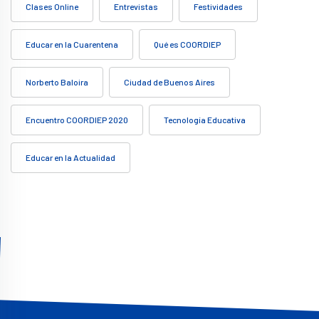
Clases Online
Entrevistas
Festividades
Educar en la Cuarentena
Qué es COORDIEP
Norberto Baloira
Ciudad de Buenos Aires
Encuentro COORDIEP 2020
Tecnología Educativa
Educar en la Actualidad