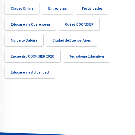
Clases Online
Entrevistas
Festividades
Educar en la Cuarentena
Qué es COORDIEP
Norberto Baloira
Ciudad de Buenos Aires
Encuentro COORDIEP 2020
Tecnología Educativa
Educar en la Actualidad