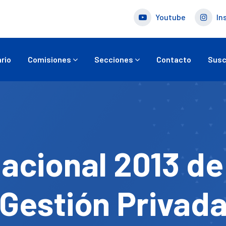
Youtube
In
rio
Comisiones
Secciones
Contacto
Susc
acional 2013 de
Gestión Privad