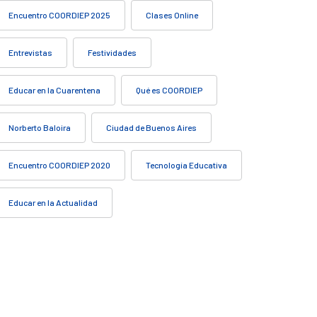
Encuentro COORDIEP 2025
Clases Online
Entrevistas
Festividades
Educar en la Cuarentena
Qué es COORDIEP
Norberto Baloira
Ciudad de Buenos Aires
Encuentro COORDIEP 2020
Tecnología Educativa
Educar en la Actualidad