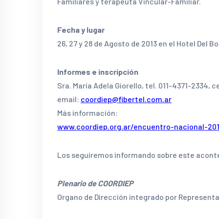
Familiares y terapeuta Vincular-Familiar.
Fecha y lugar
26, 27 y 28 de Agosto de 2013 en el Hotel Del B
Informes e inscripción
Sra. María Adela Giorello, tel. 011-4371-2334, 
email:
coordiep@fibertel.com.ar
Más información:
www.coordiep.org.ar/encuentro-nacional-20
Los seguiremos informando sobre este acont
Plenario de COORDIEP
Organo de Dirección integrado por Represent