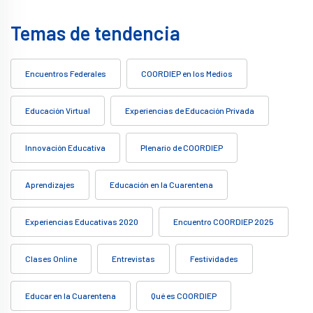
Temas de tendencia
Encuentros Federales
COORDIEP en los Medios
Educación Virtual
Experiencias de Educación Privada
Innovación Educativa
Plenario de COORDIEP
Aprendizajes
Educación en la Cuarentena
Experiencias Educativas 2020
Encuentro COORDIEP 2025
Clases Online
Entrevistas
Festividades
Educar en la Cuarentena
Qué es COORDIEP