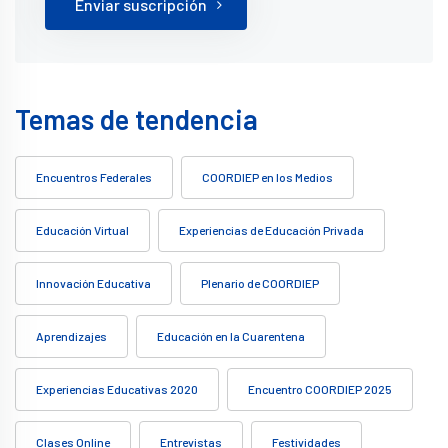
Enviar suscripción
Temas de tendencia
Encuentros Federales
COORDIEP en los Medios
Educación Virtual
Experiencias de Educación Privada
Innovación Educativa
Plenario de COORDIEP
Aprendizajes
Educación en la Cuarentena
Experiencias Educativas 2020
Encuentro COORDIEP 2025
Clases Online
Entrevistas
Festividades