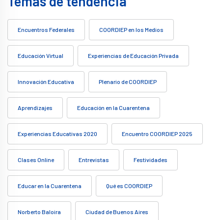
Temas de tendencia
Encuentros Federales
COORDIEP en los Medios
Educación Virtual
Experiencias de Educación Privada
Innovación Educativa
Plenario de COORDIEP
Aprendizajes
Educación en la Cuarentena
Experiencias Educativas 2020
Encuentro COORDIEP 2025
Clases Online
Entrevistas
Festividades
Educar en la Cuarentena
Qué es COORDIEP
Norberto Baloira
Ciudad de Buenos Aires