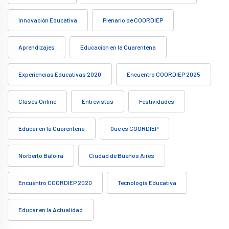
Innovación Educativa
Plenario de COORDIEP
Aprendizajes
Educación en la Cuarentena
Experiencias Educativas 2020
Encuentro COORDIEP 2025
Clases Online
Entrevistas
Festividades
Educar en la Cuarentena
Qué es COORDIEP
Norberto Baloira
Ciudad de Buenos Aires
Encuentro COORDIEP 2020
Tecnología Educativa
Educar en la Actualidad