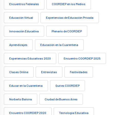
Encuentros Federales
COORDIEP en los Medios
Educación Virtual
Experiencias de Educación Privada
Innovación Educativa
Plenario de COORDIEP
Aprendizajes
Educación en la Cuarentena
Experiencias Educativas 2020
Encuentro COORDIEP 2025
Clases Online
Entrevistas
Festividades
Educar en la Cuarentena
Qué es COORDIEP
Norberto Baloira
Ciudad de Buenos Aires
Encuentro COORDIEP 2020
Tecnología Educativa