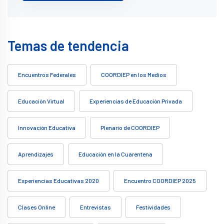
Temas de tendencia
Encuentros Federales
COORDIEP en los Medios
Educación Virtual
Experiencias de Educación Privada
Innovación Educativa
Plenario de COORDIEP
Aprendizajes
Educación en la Cuarentena
Experiencias Educativas 2020
Encuentro COORDIEP 2025
Clases Online
Entrevistas
Festividades