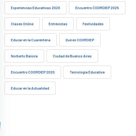
Experiencias Educativas 2020
Encuentro COORDIEP 2025
Clases Online
Entrevistas
Festividades
Educar en la Cuarentena
Qué es COORDIEP
Norberto Baloira
Ciudad de Buenos Aires
Encuentro COORDIEP 2020
Tecnología Educativa
Educar en la Actualidad