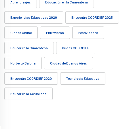
Aprendizajes
Educación en la Cuarentena
Experiencias Educativas 2020
Encuentro COORDIEP 2025
Clases Online
Entrevistas
Festividades
Educar en la Cuarentena
Qué es COORDIEP
Norberto Baloira
Ciudad de Buenos Aires
Encuentro COORDIEP 2020
Tecnología Educativa
Educar en la Actualidad