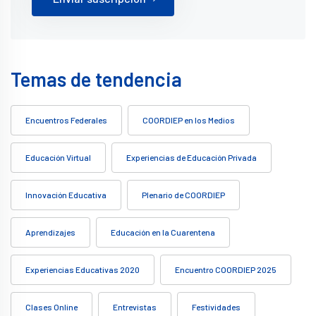
Temas de tendencia
Encuentros Federales
COORDIEP en los Medios
Educación Virtual
Experiencias de Educación Privada
Innovación Educativa
Plenario de COORDIEP
Aprendizajes
Educación en la Cuarentena
Experiencias Educativas 2020
Encuentro COORDIEP 2025
Clases Online
Entrevistas
Festividades