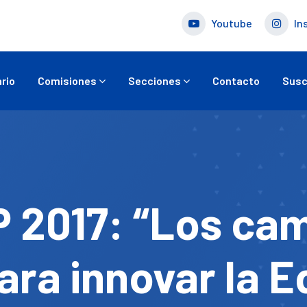
Youtube
In
rio
Comisiones
Secciones
Contacto
Susc
2017: “Los cam
ara innovar la E