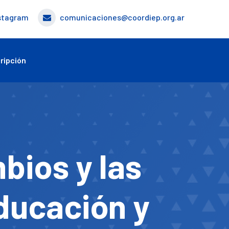
stagram
comunicaciones@coordiep.org.ar
ripción
bios y las
ducación y