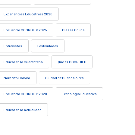
Experiencias Educativas 2020
Encuentro COORDIEP 2025
Clases Online
Entrevistas
Festividades
Educar en la Cuarentena
Qué es COORDIEP
Norberto Baloira
Ciudad de Buenos Aires
Encuentro COORDIEP 2020
Tecnología Educativa
Educar en la Actualidad