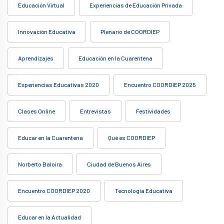
Educación Virtual
Experiencias de Educación Privada
Innovación Educativa
Plenario de COORDIEP
Aprendizajes
Educación en la Cuarentena
Experiencias Educativas 2020
Encuentro COORDIEP 2025
Clases Online
Entrevistas
Festividades
Educar en la Cuarentena
Qué es COORDIEP
Norberto Baloira
Ciudad de Buenos Aires
Encuentro COORDIEP 2020
Tecnología Educativa
Educar en la Actualidad