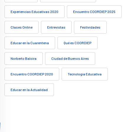
Experiencias Educativas 2020
Encuentro COORDIEP 2025
Clases Online
Entrevistas
Festividades
Educar en la Cuarentena
Qué es COORDIEP
Norberto Baloira
Ciudad de Buenos Aires
Encuentro COORDIEP 2020
Tecnología Educativa
Educar en la Actualidad