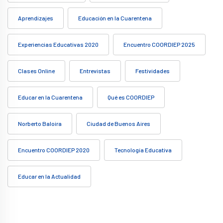
Aprendizajes
Educación en la Cuarentena
Experiencias Educativas 2020
Encuentro COORDIEP 2025
Clases Online
Entrevistas
Festividades
Educar en la Cuarentena
Qué es COORDIEP
Norberto Baloira
Ciudad de Buenos Aires
Encuentro COORDIEP 2020
Tecnología Educativa
Educar en la Actualidad