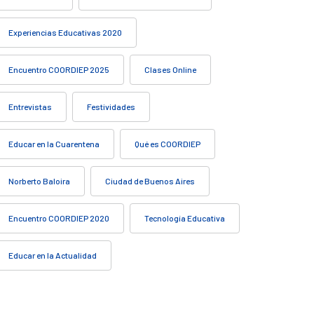
Experiencias Educativas 2020
Encuentro COORDIEP 2025
Clases Online
Entrevistas
Festividades
Educar en la Cuarentena
Qué es COORDIEP
Norberto Baloira
Ciudad de Buenos Aires
Encuentro COORDIEP 2020
Tecnología Educativa
Educar en la Actualidad