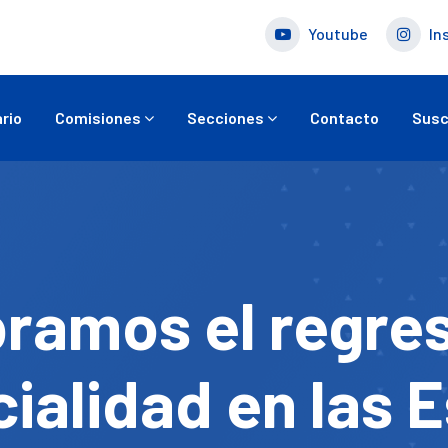
Youtube
In
rio
Comisiones
Secciones
Contacto
Susc
ramos el regres
ialidad en las 