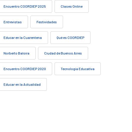
Encuentro COORDIEP 2025
Clases Online
Entrevistas
Festividades
Educar en la Cuarentena
Qué es COORDIEP
Norberto Baloira
Ciudad de Buenos Aires
Encuentro COORDIEP 2020
Tecnología Educativa
Educar en la Actualidad