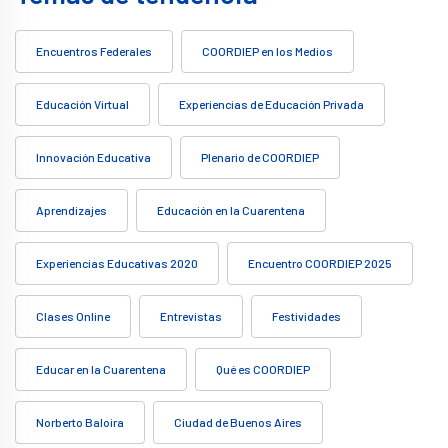
Encuentros Federales
COORDIEP en los Medios
Educación Virtual
Experiencias de Educación Privada
Innovación Educativa
Plenario de COORDIEP
Aprendizajes
Educación en la Cuarentena
Experiencias Educativas 2020
Encuentro COORDIEP 2025
Clases Online
Entrevistas
Festividades
Educar en la Cuarentena
Qué es COORDIEP
Norberto Baloira
Ciudad de Buenos Aires