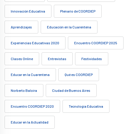
Innovación Educativa
Plenario de COORDIEP
Aprendizajes
Educación en la Cuarentena
Experiencias Educativas 2020
Encuentro COORDIEP 2025
Clases Online
Entrevistas
Festividades
Educar en la Cuarentena
Qué es COORDIEP
Norberto Baloira
Ciudad de Buenos Aires
Encuentro COORDIEP 2020
Tecnología Educativa
Educar en la Actualidad